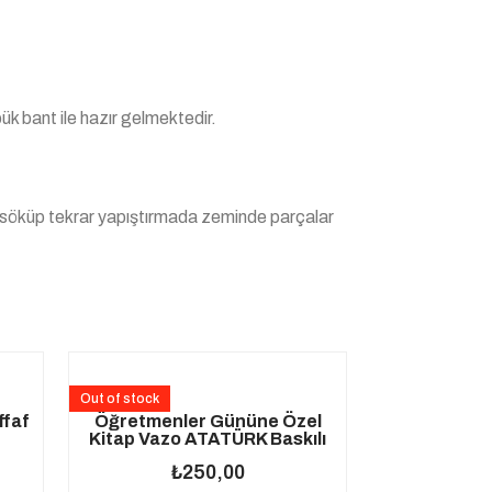
ük bant ile hazır gelmektedir.
ir söküp tekrar yapıştırmada zeminde parçalar
Out of stock
ffaf
Öğretmenler Gününe Özel
Kitap Vazo ATATÜRK Baskılı
₺
250,00