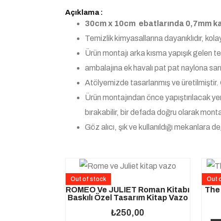
Açıklama :
30cm x 10cm ebatlarında 0,7mm kalı
Temizlik kimyasallarına dayanıklıdır, kol
Ürün montajı arka kısma yapışık gelen tem
ambalajına ek havalı pat pat naylona sarı
Atölyemizde tasarlanmış ve üretilmiştir. G
Ürün montajından önce yapıştırılacak yer
bırakabilir, bir defada doğru olarak monta
Göz alıcı, şık ve kullanıldığı mekanlara d
Out of stock
Out 
ROMEO Ve JULIET Roman Kitabı
The 
Baskılı Özel Tasarım Kitap Vazo
₺
250,00