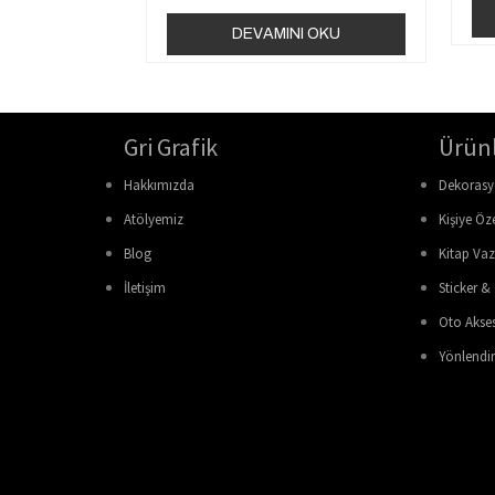
DEVAMINI OKU
Gri Grafik
Ürün
Hakkımızda
Dekorasy
Atölyemiz
Kişiye Öz
Blog
Kitap Vaz
İletişim
Sticker &
Oto Akses
Yönlendir