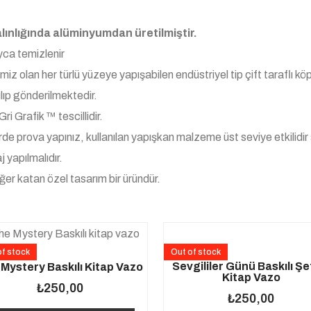
nlığında alüminyumdan üretilmiştir.
ayca temizlenir
iz olan her türlü yüzeye yapışabilen endüstriyel tip çift taraflı köp
lıp gönderilmektedir.
ri Grafik ™ tescillidir.
de prova yapınız, kullanılan yapışkan malzeme üst seviye etkilid
j yapılmalıdır.
eğer katan özel tasarım bir üründür.
of stock
Out of stock
Sevgililer Günü Baskılı Şe
Mystery Baskılı Kitap Vazo
Kitap Vazo
₺
250,00
₺
250,00