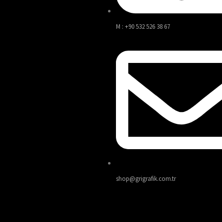
M : +90 532 526 38 67
shop@grigrafik.com.tr