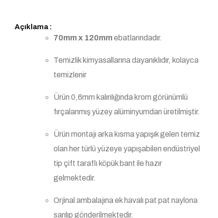
Açıklama :
70mm x 120mm
ebatlarındadır.
Temizlik kimyasallarına dayanıklıdır, kolayca
temizlenir
Ürün 0,6mm kalınlığında krom görünümlü
fırçalanmış yüzey alüminyumdan üretilmiştir.
Ürün montajı arka kısma yapışık gelen temiz
olan her türlü yüzeye yapışabilen endüstriyel
tip çift taraflı köpük bant ile hazır
gelmektedir.
Orjinal ambalajına ek havalı pat pat naylona
sarılıp gönderilmektedir.